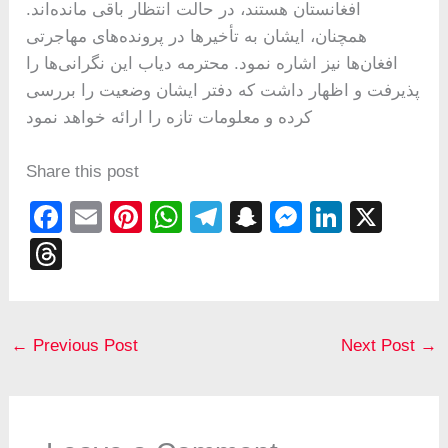
افغانستان هستند، در حالت انتظار باقی مانده‌اند.
همچنان، ایشان به تأخیرها در پرونده‌های مهاجرتی
افغان‌ها نیز اشاره نمود. محترمه دیاب این نگرانی‌ها را
پذیرفت و اظهار داشت که دفتر ایشان وضعیت را بررسی
کرده و معلومات تازه را ارائه خواهد نمود
Share this post
F
E
Pi
W
T
S
M
Li
X
a
m
nt
h
el
n
e
n
T
c
ail
er
at
e
a
ss
k
hr
e
e
s
gr
p
e
e
e
b
st
A
a
c
n
dI
a
←
Previous Post
Next Post
→
o
p
m
h
g
n
d
o
p
at
er
s
k