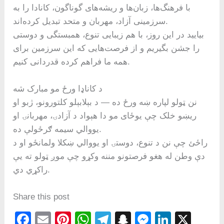
با فرهنگ‌ها، زبان‌ها و ریشه‌های گوناگون، کانادا را به
سرزمینی آزاد، مهربان و متحد تبدیل کرده‌اند.
بیایید در این روز، با هم زیبایی تنوع، همبستگی و دوستی
را جشن بگیریم و از فرصت‌هایی که این سرزمین برای
همه ما فراهم کرده قدردانی کنیم.
د کاناډا ورځ مو مبارک شه
نن ټولو لپاره ښه ورځ ده — د بېلابېلو کلتورونو، ژبو او
ريښو خلک چې يوځای مو دا هېواد د آزادۍ، مهربانۍ او
يووالي سيمه ګرځولې ده.
راځئ چې نن د تنوع، دوستۍ او يووالي ښکلا ولمانځو او د
دې وطن له هغو فرصتونو مننه وکړو چې موږ ټولو ته يې
راکړي دي.
Share this post
F
E
Pi
W
T
S
M
Li
X