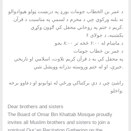
د عمر بن الخطاب جومات بورډ په درنښت ټولو هیوادوالو
ته بلنه ورکوي چې د محرم د لسمې په مناسبت د قرآن
کریم د ختم په روحاني محفل کې ګډون وکړي.
یکشنبه، د جولای ۶
د ماښام له ۶:۰۰ څخه تر ۸:۰۰ بجو
د عمر بن خطاب جومات
په محفل کې به د قرآن کریم تلاوت، اسلامي او تاریخي
خبرې، او له ختم وروسته نذرانه وویشل شي.
راشئ چې د دې برکتناکې ورځې له ثوابونو او دعاوو برخه
واخلو.
Dear brothers and sisters
The Board of Omar Bin Khattab Mosque proudly
invites all Muslim brothers and sisters to join a
spiritual Qur’an Recitation Gathering on the