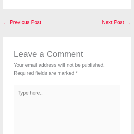
c
ail
er
at
e
a
ss
k
hr
e
e
s
gr
p
e
e
e
b
st
A
a
c
n
dI
a
←
Previous Post
Next Post
→
o
p
m
h
g
n
d
o
p
at
er
s
k
Leave a Comment
Your email address will not be published.
Required fields are marked
*
Type
here..