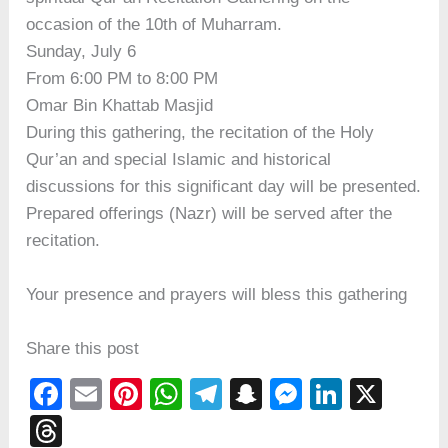
occasion of the 10th of Muharram.
Sunday, July 6
From 6:00 PM to 8:00 PM
Omar Bin Khattab Masjid
During this gathering, the recitation of the Holy
Qur’an and special Islamic and historical
discussions for this significant day will be presented.
Prepared offerings (Nazr) will be served after the
recitation.
Your presence and prayers will bless this gathering
Share this post
F
E
Pi
W
T
S
M
Li
X
a
m
nt
h
el
n
e
n
T