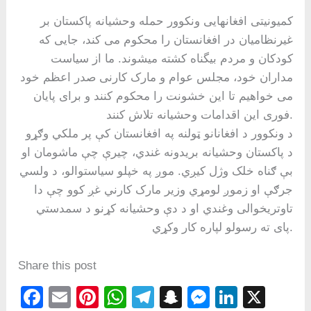
کمیونیتی افغانهایی ونکوور حمله وحشیانه پاکستان بر
غیرنظامیان در افغانستان را محکوم می کند، جایی که
کودکان و مردم بیگناه کشته میشوند. ما از سیاست
مداران خود، مجلس عوام و مارک کارنی صدر اعظم خود
می خواهیم تا این خشونت را محکوم کنند و برای پایان
فوری این اقدامات وحشیانه تلاش کنند.
د ونکوور د افغانانو ټولنه په افغانستان کې پر ملکي وګړو
د پاکستان وحشیانه بریدونه غندي، چیرې چې ماشومان او
بې ګناه خلک وژل کیږي. موږ په خپلو سیاستوالو، د ولسي
جرګې او زموږ لومړي وزیر مارک کارني غږ کوو چې دا
تاوتریخوالی وغندي او د دې وحشیانه کړنو د سمدستي
پای ته رسولو لپاره کار وکړي.
Share this post
F
E
Pi
W
T
S
M
Li
X