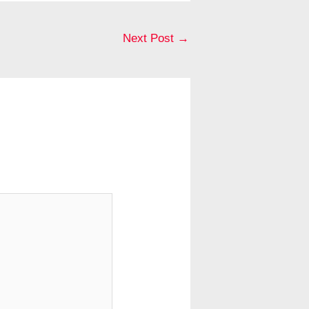
Next Post
→