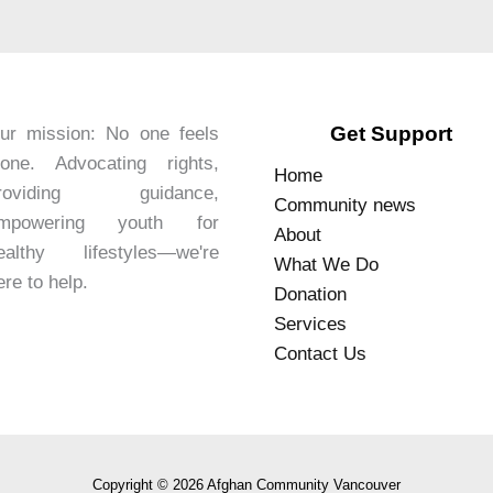
Get Support
ur mission: No one feels
lone. Advocating rights,
Home
roviding guidance,
Community news
mpowering youth for
About
ealthy lifestyles—we're
What We Do
ere to help.
Donation
Services
Contact Us
Copyright © 2026 Afghan Community Vancouver