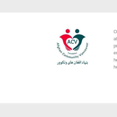
O
a
p
e
h
h