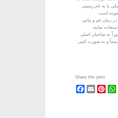
صلی یا به نام رسمی
 است که در زمان غم و ماتم
وراً به صاحبان اصلی
ماً و به‌ صورت کتبی
Share this post
F
E
Pi
a
m
nt
c
ail
er
e
e