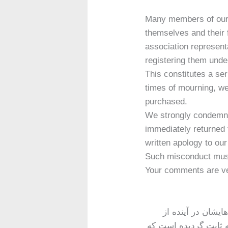
Many members of our 
themselves and their 
association represent
registering them unde
This constitutes a se
times of mourning, we
purchased.
We strongly condemn t
immediately returned 
written apology to ou
Such misconduct must
Your comments are ve
ایشان در آینده از
ه ثابت گردیده است که