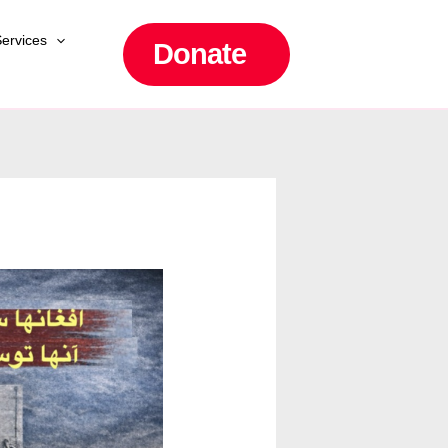
ervices
Donate