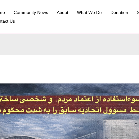
me
Community News
About
What We Do
Donation
S
tact Us