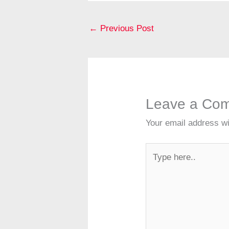
b
st
o
←
Previous Post
o
k
Leave a Co
Your email address wi
Type
here..