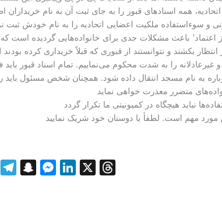
تحادیه، همه اسنادهای قبور را به‌ جای ثبت آن به نام خریداران ا
این عمل سوءاستفادهٔ از اعتماد٬ باعث مشکلات جدی برای خانواده‌هایی گردیده،
 غیرعادلانه را به شدت محکوم می‌نماییم. تمام اسناد قبور باید ف
وباره به نام مسجد انتقال داده شود. همچنان شخص مسئول باید رس
 مورد مهم است. لطفأ با دوستان خود شریک نمایید
W
T
S
M
Li
X
T
h
el
n
e
n
hr
at
e
a
ss
k
e
s
gr
p
e
e
a