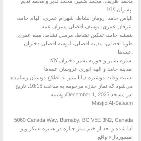
محمد ظریف، محمد ضمیر، محمد نذیر و محمد ندیم
پسران کاکا.
الیاس حامد، رومان نشاط، شهرام عمری، الهام حامد،
عرفان عمری، یوسف افضلی پسران عمه.
بنفشه حامد، تمکین نشاط، مرسل نشاط، مینه عمری،
طوبا افضلی، مدینه افضلی، انوشه افضلی دختران
عمه‌ها.
ساره بشیر و حوریه بشیر دختران کاکا.
مدینه حامد و الهه انوری عروسان عمه‌ها.
نسبت وفات دوشیزه دیانا منیر به اطلاع دوستان رسانیده
می‌شود که نماز جنازه مرحومه به ساعت 10:15، تاریخ
دوشنبهDecember 1, 2025 در مسجد:
Masjid Al-Salaam
5060 Canada Way, Burnaby, BC V5E 3N2, Canada
ادا شده و بعد از ختم نماز جنازه در هدیره «بیکر ویو
میموریال» واقع: