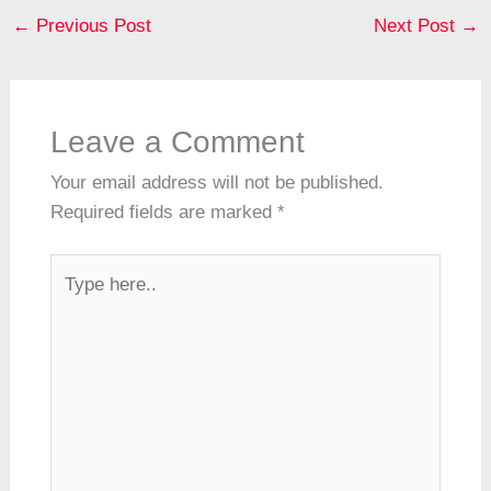
b
st
A
a
c
n
dI
a
←
Previous Post
Next Post
→
o
p
m
h
g
n
d
o
p
at
er
s
k
Leave a Comment
Your email address will not be published.
Required fields are marked
*
Type
here..