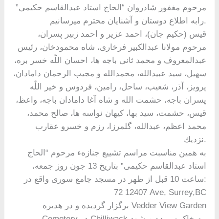
مرحوم مغفور شادروان “الحاج استاد عبدالقاسم حكيمى”
رابه اطلاع دوستان و آشنايان محترم ميرسانيم.
قيس (حكيم جان)، احمد عزير و احمد زبير پسران،
مرحوم مولانا عبدالكبير فرخارى، شاه محمودخان، رئيس
عبدالمعروف و محمد ثانی باجه ها، احسان اللّٰه خسر بره،
سهيل، سيد عبيدالله، محمدالله و مجيب الرحمان دامادان،
پرويز، آذر، شعيب، ساحل، رامين، فردوس و خير اللّٰه
پسران باجه، حشمت الله و شاه آغا دامادان باجه، واعظ،
قيس، حشمت، سيد بها، كيهان نواسه ها، صالح محمد،
محمد اعظم، عبدالله، گلمرزا، رزم و خسرو عقارب
نزديك.
به همين مناسبت مراسم تشييع جنازهء مرحوم “الحاج
استاد عبدالقاسم حکیمی” بتاريخ 13 جون روز جمعه،
ساعت 10 قبل از ظهر در مسجد جامع سوری واقع در:
72 12407 Ave, Surrey,BC
برگزار گردیده و در هدیره Vedder View Garden
Cemetery در Chilliwack به خاک سپرده میشود.