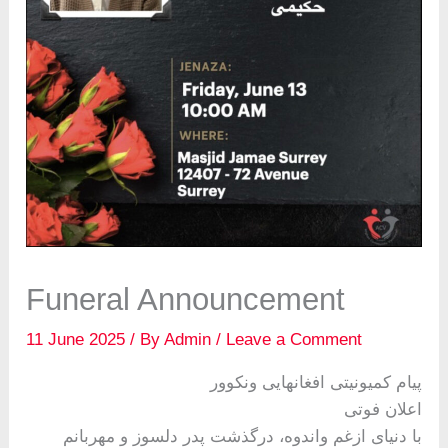
Funeral Announcement
11 June 2025
/ By
Admin
/
Leave a Comment
پیام کمیونیتی افغانهایی ونکوور
اعلان فوتی
با دنياى ازغم واندوه، درگذشت پدر دلسوز و مهربانم