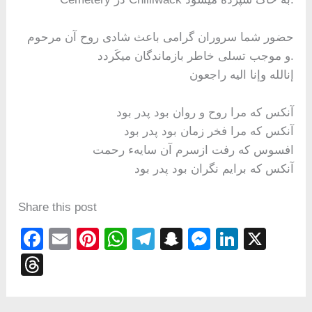
حضور شما سروران گرامى باعث شادى روح آن مرحوم
و موجب تسلى خاطر بازماندگان ميكَردد.
إنالله وإنا اليه راجعون
آنكس كه مرا روح و‌ روان بود پدر بود
آنكس كه مرا فخر زمان بود پدر بود
افسوس كه رفت ازسرم آن سايهء رحمت
آنكس كه برايم نگران بود پدر بود
Share this post
F
E
Pi
W
T
S
M
Li
X
a
m
nt
h
el
n
e
n
T
c
ail
er
at
e
a
ss
k
hr
e
e
s
gr
p
e
e
e