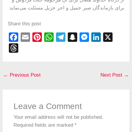
برای بازماندگان صبر جمیل و اجر جزیل مسئلت می‌نماید
Share this post
F
E
Pi
W
T
S
M
Li
X
a
m
nt
h
el
n
e
n
T
c
ail
er
at
e
a
ss
k
hr
e
e
s
gr
p
e
e
e
b
st
A
a
c
n
dI
a
←
Previous Post
Next Post
→
o
p
m
h
g
n
d
o
p
at
er
s
k
Leave a Comment
Your email address will not be published.
Required fields are marked
*