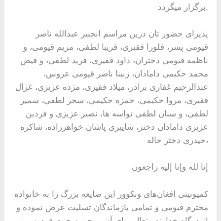
برگزار میگردد.
پذیرای حضور تان درین مراسم انجنیر عبدالله ناصر
قیومی پسر، فلورا فقیری، فریبا لطفی، مریم قیومی، و
ناظمه قیومی دختران، داود فقیری، فرید لطفی، و فیض
محمد حکیمی دامادان، زبینا ناصر قیومی عروس،
عبدالرحیم غفاری برادر، میلاد فقیری، مژده عزیزی، غزال
فقیری، مروا حکیمی، حمزه حکیمی، سحر لطفی، سمیر
لطفی، و سنان لطفی نواسه ها، نصیر عزیزی و فردین
عزیزی دامادان دختر، شاپیری پاشان خواهرزاده، شاکره
حیدری دختر خاله،
إنا لله وإنا إلیه راجعون
کمیونیتی افغان‌های ونکوور این ضایعه بزرگ را به خانواده
محترم قیومی و تمامی بازماندگان تسلیت عرض نموده و
از درگاه خداوند متعال برای آن مرحومه جنت فردوس و