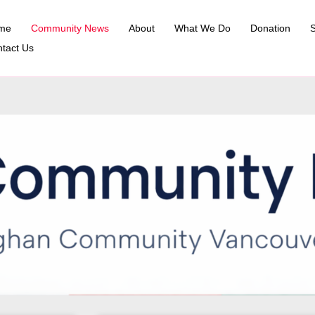
me
Community News
About
What We Do
Donation
S
tact Us