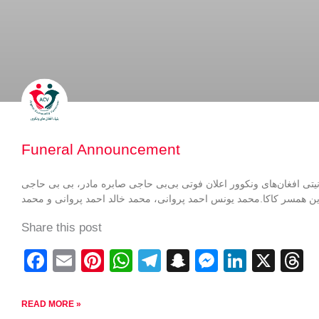
Funeral Announcement
نیتی افغان‌های ونکوور اعلان فوتی بی‌بی‌ حاجی صابره مادر، بی بی حاجی
ن همسر کاکا.محمد یونس احمد پروانی، محمد خالد احمد پروانی و محمد
Share this post
F
E
Pi
W
T
S
M
Li
X
T
a
m
nt
h
el
n
e
n
h
c
ail
er
at
e
a
ss
k
e
READ MORE »