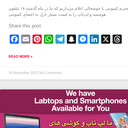
اعضای محترم کمیونتی با خوشحالی اعلام می‌داریم که ما در ماه گذشته ۱۸ تیلفون
هوشمند و لپ‌تاپ را به قیمت بسیار نازل به اعضای کمیونتی
Share this post
F
E
Pi
W
T
S
M
Li
X
T
a
m
nt
h
el
n
e
n
h
c
ail
er
at
e
a
ss
k
e
READ MORE »
e
e
s
gr
p
e
e
a
b
st
A
a
c
n
dI
d
30 November 2025
No Comments
o
p
m
h
g
n
s
o
p
at
er
k