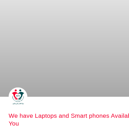
We have Laptops and Smart phones Availab
You