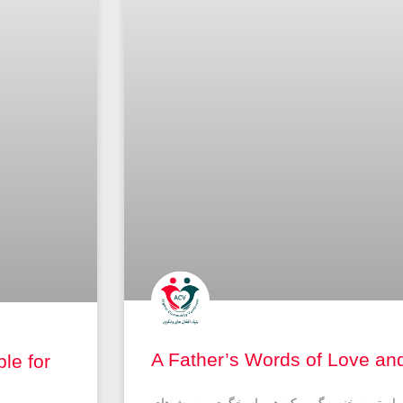
A Father’s Words of Love an
le for