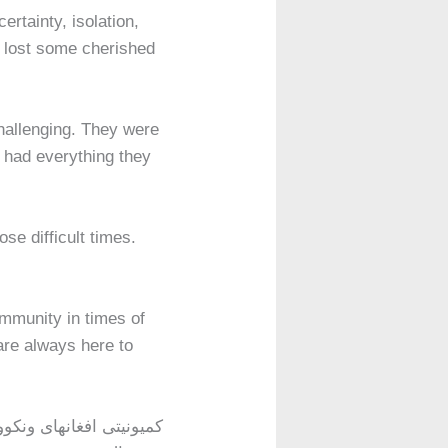
rtainty, isolation,
e lost some cherished
hallenging. They were
 had everything they
se difficult times.
mmunity in times of
 are always here to
کمیونیتی افغانهای ونکو