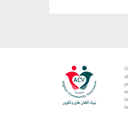
O
a
p
e
h
h