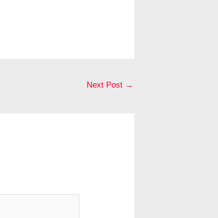
Next Post
→