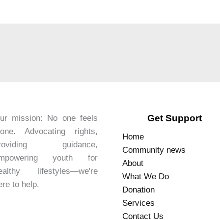
Get Support
ur mission: No one feels
lone. Advocating rights,
Home
roviding guidance,
Community news
mpowering youth for
About
ealthy lifestyles—we're
What We Do
ere to help.
Donation
Services
Contact Us