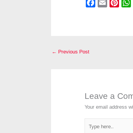
F
E
Pi
a
m
nt
c
ail
er
e
e
b
st
o
←
Previous Post
o
k
Leave a Co
Your email address wi
Type
here..