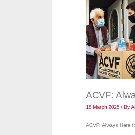
ACVF: Alwa
18 March 2025
/ By
A
ACVF: Always Here f