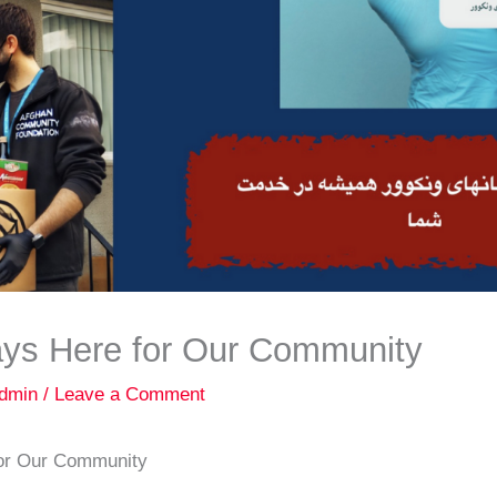
ys Here for Our Community
dmin
/
Leave a Comment
or Our Community