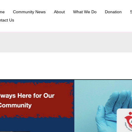
me
Community News
About
What We Do
Donation
S
tact Us